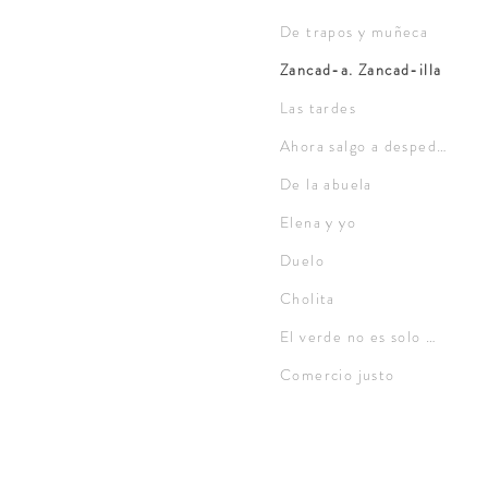
De trapos y muñeca
Zancad-a. Zancad-illa
Las tardes
Ahora salgo a despedirme
De la abuela
Elena y yo
Duelo
Cholita
El verde no es solo un color
Comercio justo