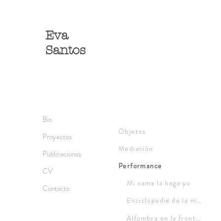
Eva
Santos
Bio
Objetos
Proyectos
Mediación
Publicaciones
Performance
CV
Mi cama la hago yo
Contacto
Enciclopedia de la mujer
Alfombra en la frontera