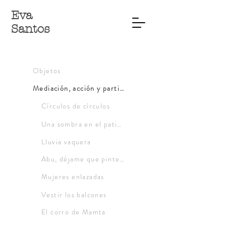
Eva
Santos
Objetos
Mediación, acción y participación
Círculos de círculos
Una sombra en el patio de mi cole
Lluvia vaquera
Abu, déjame que pinte tu cuento
Mujeres enlazadas
Vestir los balcones
El corro de Mamta