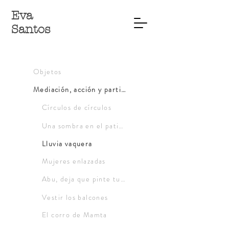
Eva
Santos
Objetos
Mediación, acción y participación
Círculos de círculos
Una sombra en el patio de mi cole
Lluvia vaquera
Mujeres enlazadas
Abu, deja que pinte tu cuento
Vestir los balcones
El corro de Mamta